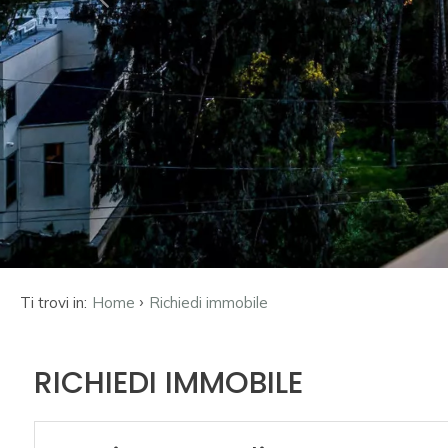
cercare
«
Provincia
Comune
Tipologia
›
-
Ti trovi in:
Home
Richiedi immobile
multiscelta
RICHIEDI IMMOBILE
Qualsiasi
Residenziali