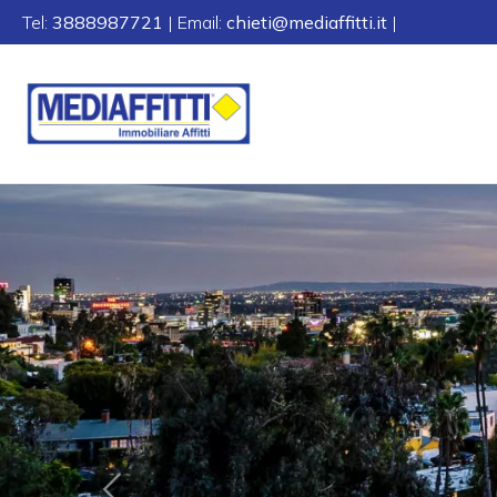
Tel:
3888987721
| Email:
chieti@mediaffitti.it
|
Codice
HOME
CHI
Contratto
SIAMO
Qualsiasi
IMMOBILI
Vendita
CONTATTI
Affitto
Scegli
dove