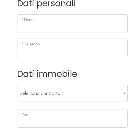
Dati personali
Commerciali
* Nome
Industriali
* Telefono
Terreni
Prezzo
Dati immobile
Seleziona Contratto
Zona
Totale