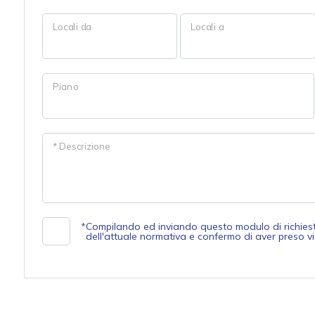
mq
Locali da
Locali a
Piano
Locali
* Descrizione
minimi
Qualsiasi
*
Compilando ed inviando questo modulo di richiesta,
1
dell'attuale normativa e confermo di aver preso vis
2