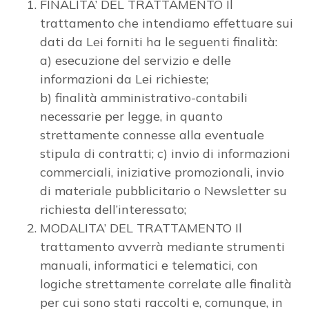
3
FINALITA’ DEL TRATTAMENTO Il
trattamento che intendiamo effettuare sui
dati da Lei forniti ha le seguenti finalità:
4
a) esecuzione del servizio e delle
informazioni da Lei richieste;
5
b) finalità amministrativo-contabili
necessarie per legge, in quanto
5+
strettamente connesse alla eventuale
stipula di contratti; c) invio di informazioni
commerciali, iniziative promozionali, invio
Bagni
di materiale pubblicitario o Newsletter su
minimi
richiesta dell’interessato;
MODALITA’ DEL TRATTAMENTO Il
Qualsiasi
trattamento avverrà mediante strumenti
manuali, informatici e telematici, con
1
logiche strettamente correlate alle finalità
per cui sono stati raccolti e, comunque, in
2