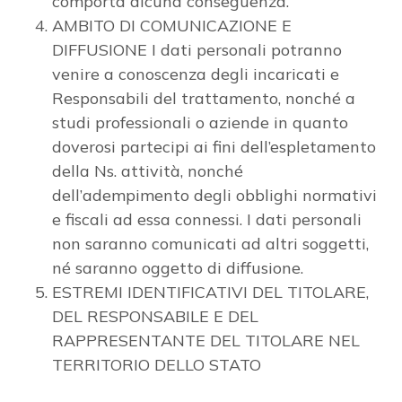
comporta alcuna conseguenza.
AMBITO DI COMUNICAZIONE E
2
DIFFUSIONE I dati personali potranno
venire a conoscenza degli incaricati e
Responsabili del trattamento, nonché a
3
studi professionali o aziende in quanto
doverosi partecipi ai fini dell’espletamento
4
della Ns. attività, nonché
dell’adempimento degli obblighi normativi
5
e fiscali ad essa connessi. I dati personali
non saranno comunicati ad altri soggetti,
5+
né saranno oggetto di diffusione.
ESTREMI IDENTIFICATIVI DEL TITOLARE,
DEL RESPONSABILE E DEL
Altre
RAPPRESENTANTE DEL TITOLARE NEL
opzioni
TERRITORIO DELLO STATO
-
multiscelta