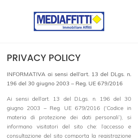
Codice
HOME
CHI
Contratto
SIAMO
PRIVACY POLICY
Qualsiasi
IMMOBILI
INFORMATIVA ai sensi dell’art. 13 del DLgs. n.
Vendita
196 del 30 giugno 2003 – Reg. UE 679/2016
CONTATTI
Ai sensi dell’art. 13 del D.Lgs. n. 196 del 30
Affitto
giugno 2003 – Reg. UE 679/2016 (“Codice in
materia di protezione dei dati personali”), si
Scegli
informano visitatori del sito che: l’accesso e
dove
consultazione del sito comporta la registrazione