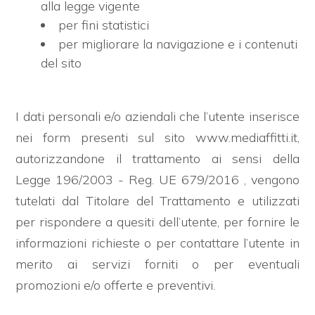
alla legge vigente
mq
per fini statistici
per migliorare la navigazione e i contenuti
del sito
I dati personali e/o aziendali che l’utente inserisce
nei form presenti sul sito www.mediaffitti.it,
Locali
minimi
autorizzandone il trattamento ai sensi della
Legge 196/2003 - Reg. UE 679/2016 , vengono
Qualsiasi
tutelati dal Titolare del Trattamento e utilizzati
per rispondere a quesiti dell’utente, per fornire le
1
informazioni richieste o per contattare l’utente in
merito ai servizi forniti o per eventuali
2
promozioni e/o offerte e preventivi.