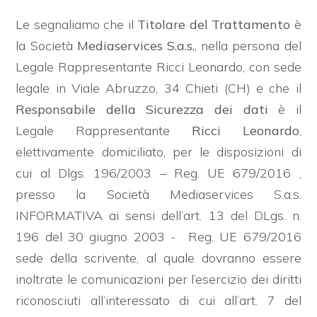
Le segnaliamo che il
Titolare del Trattamento
è
Giardino
la Società
Mediaservices S.a.s.
, nella persona del
Legale Rappresentante Ricci Leonardo, con sede
Posto auto/Box
legale in Viale Abruzzo, 34 Chieti (CH) e che il
Responsabile della Sicurezza dei dati
è il
Balcone/Terrazzo
Legale Rappresentante
Ricci Leonardo
,
elettivamente domiciliato, per le disposizioni di
Ascensore
cui al Dlgs. 196/2003 – Reg. UE 679/2016 ,
presso la Società Mediaservices S.a.s.
Arredato
INFORMATIVA ai sensi dell’art. 13 del DLgs. n.
196 del 30 giugno 2003 - Reg. UE 679/2016
Nuova costruzione
sede della scrivente, al quale dovranno essere
Lusso
inoltrate le comunicazioni per l’esercizio dei diritti
riconosciuti all’interessato di cui all’art. 7 del