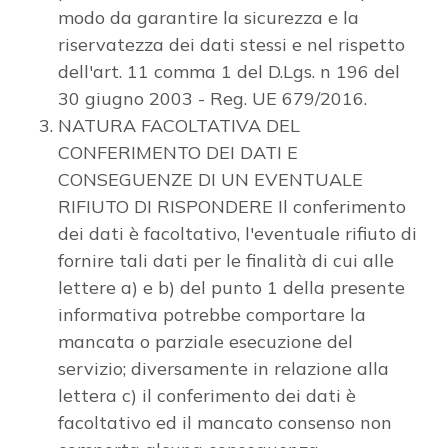
modo da garantire la sicurezza e la
riservatezza dei dati stessi e nel rispetto
3
dell'art. 11 comma 1 del D.Lgs. n 196 del
30 giugno 2003 - Reg. UE 679/2016.
4
NATURA FACOLTATIVA DEL
CONFERIMENTO DEI DATI E
5
CONSEGUENZE DI UN EVENTUALE
RIFIUTO DI RISPONDERE Il conferimento
5+
dei dati è facoltativo, l'eventuale rifiuto di
fornire tali dati per le finalità di cui alle
lettere a) e b) del punto 1 della presente
Camere
informativa potrebbe comportare la
minime
mancata o parziale esecuzione del
servizio; diversamente in relazione alla
Qualsiasi
lettera c) il conferimento dei dati è
facoltativo ed il mancato consenso non
1