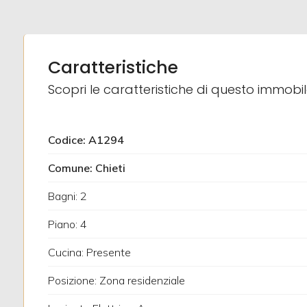
3
4
Caratteristiche
5
Scopri le caratteristiche di questo immobi
5+
Codice: A1294
Comune: Chieti
Bagni
minimi
Bagni: 2
Piano: 4
Qualsiasi
Cucina: Presente
1
Posizione: Zona residenziale
2