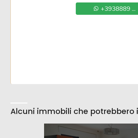
+3938889 ...
2
3
4
5
5+
Alcuni immobili che potrebbero i
Altre
opzioni
-
multiscelta