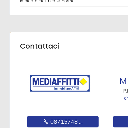
Impianto Elettrico: A norma
3
4
Contattaci
5
5+
M
Camere
P
minime
c
Qualsiasi
08715748 ...
1