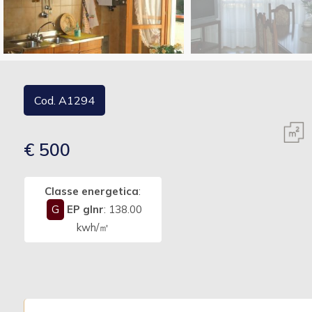
Commerciali
Industriali
Cod. A1294
Terreni
€ 500
Prezzo
Classe energetica
:
G
EP glnr
: 138.00
kwh/㎡
Totale