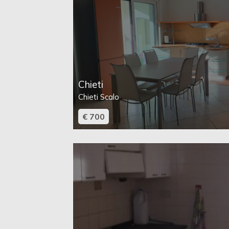
Giardino
Posto auto/Box
Balcone/Terrazzo
Chieti
Chieti Scalo
Ascensore
€ 700
Arredato
Nuova costruzione
Lusso