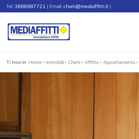
Tel:
3888987721
| Email:
chieti@mediaffitti.it
|
Codice
HOME
CHI
Contratto
SIAMO
›
›
›
›
Ti trovi in:
Home
Immobili
Chieti
Affitto
Appartamento
Qualsiasi
IMMOBILI
Vendita
CONTATTI
Affitto
Scegli
dove