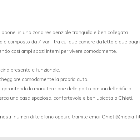
lippone, in una zona residenziale tranquilla e ben collegata.
ed è composto da 7 vani, tra cui due camere da letto e due bagni
frendo così ampi spazi interni per vivere comodamente.
cina presente e funzionale.
parcheggiare comodamente la propria auto.
arantendo la manutenzione delle parti comuni dell'edificio.
 cerca una casa spaziosa, confortevole e ben ubicata a
Chieti
.
i nostri numeri di telefono oppure tramite email
Chieti
@mediaffitt