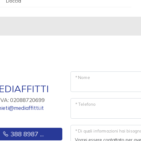
Doccia
* Nome
EDIAFFITTI
.IVA: 02088720699
* Telefono
hieti@mediaffitti.it
* Di quali informazioni hai bisogn
388 8987 ...