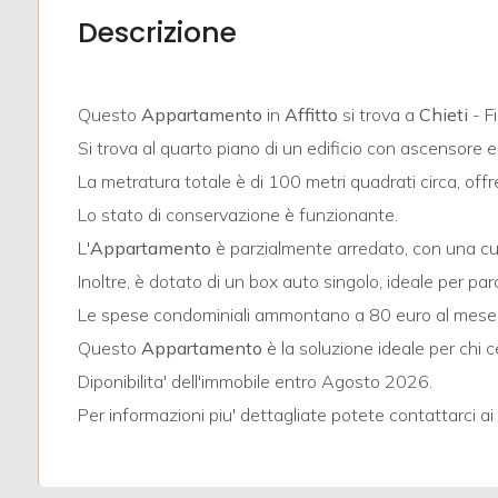
mq
Descrizione
Questo
Appartamento
in
Affitto
si trova a
Chieti
- Fi
Si trova al quarto piano di un edificio con ascensore 
La metratura totale è di 100 metri quadrati circa, of
Lo stato di conservazione è funzionante.
Locali
minimi
L'
Appartamento
è parzialmente arredato, con una cu
Inoltre, è dotato di un box auto singolo, ideale per 
Qualsiasi
Le spese condominiali ammontano a 80 euro al mese, g
Questo
Appartamento
è la soluzione ideale per chi
1
Diponibilita' dell'immobile entro Agosto 2026.
Per informazioni piu' dettagliate potete contattarci a
2