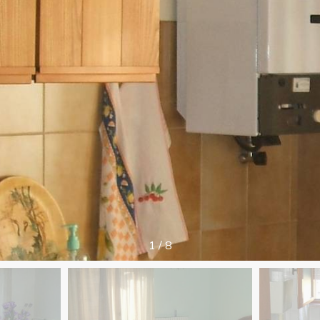
1
/
8