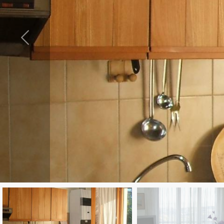
cercare
Provincia
Comune
Tipologia
-
multiscelta
Qualsiasi
Residenziali