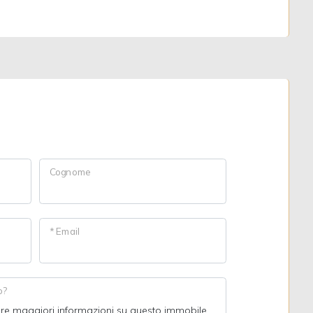
Cognome
* Email
o?