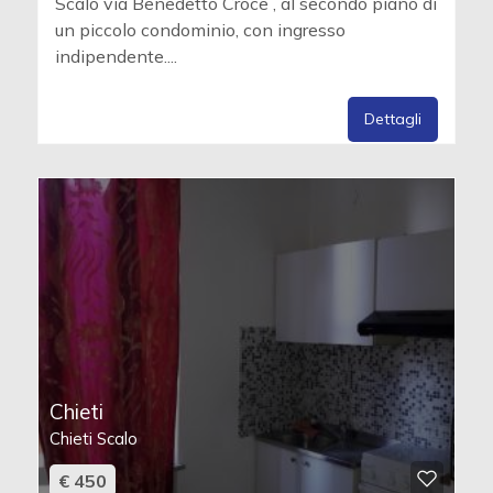
Scalo via Benedetto Croce , al secondo piano di
un piccolo condominio, con ingresso
indipendente....
Dettagli
Chieti
Chieti Scalo
€ 450