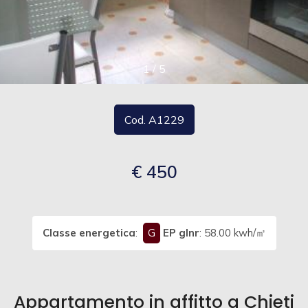
cercare
Provincia
1
/
5
Comune
Cod. A1229
€ 450
Tipologia
-
multiscelta
Classe energetica
:
G
EP glnr
: 58.00 kwh/㎡
Qualsiasi
Appartamento in affitto a Chieti
Residenziali