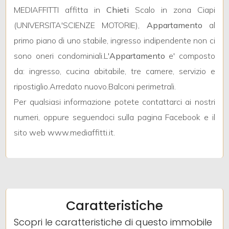
mq
MEDIAFFITTI affitta in
Chieti
Scalo in zona Ciapi
(UNIVERSITA'SCIENZE MOTORIE),
Appartamento
al
primo piano di uno stabile, ingresso indipendente non ci
sono oneri condominiali.L'
Appartamento
e' composto
da: ingresso, cucina abitabile, tre camere, servizio e
ripostiglio.Arredato nuovo.Balconi perimetrali.
Locali
Per qualsiasi informazione potete contattarci ai nostri
minimi
numeri, oppure seguendoci sulla pagina Facebook e il
sito web www.mediaffitti.it.
Qualsiasi
1
2
Caratteristiche
Scopri le caratteristiche di questo immobile