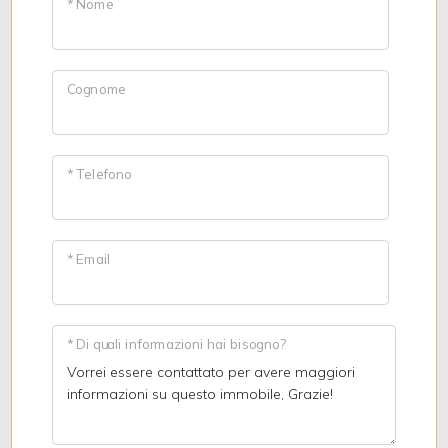
* Nome
Giardino
Cognome
Posto auto/Box
Balcone/Terrazzo
* Telefono
Ascensore
* Email
Arredato
Nuova costruzione
* Di quali informazioni hai bisogno?
Lusso