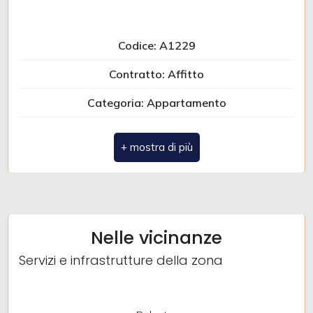
3
4
Codice: A1229
Contratto: Affitto
5
Categoria: Appartamento
5+
Comune: Chieti
Zona: Chieti Scalo
Bagni
Totale mq: 90 mq
minimi
Camere: 3
Qualsiasi
Nelle vicinanze
Bagni: 1
Servizi e infrastrutture della zona
1
Locali: 5
Stato conservazione: Buono
2