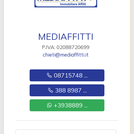
2
3
MEDIAFFITTI
P.IVA: 02088720699
4
chieti@mediaffitti.it
5
08715748 ...
5+
388 8987 ...
+3938889 ...
Altre
opzioni
-
multiscelta