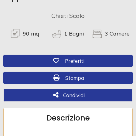
Chieti Scalo
Commerciali
90
mq
1
Bagni
3
Camere
Industriali
Terreni
Preferiti: Cod. A1229
Preferiti
Prezzo
Stampa: Cod. A1229
Stampa
Condividi
Condividi
Descrizione
Totale