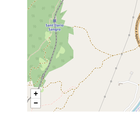
mq
Locali
minimi
Qualsiasi
+
−
1
2