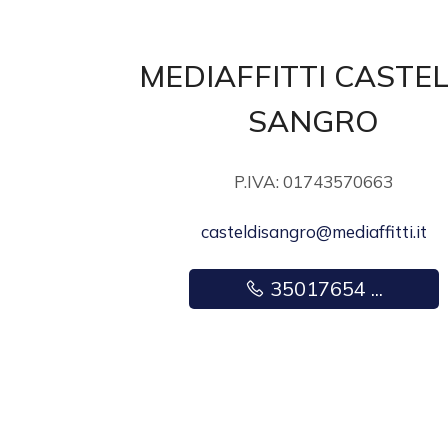
3
4
MEDIAFFITTI CASTEL
SANGRO
5
5+
P.IVA: 01743570663
casteldisangro@mediaffitti.it
Bagni
minimi
35017654 ...
Qualsiasi
1
2