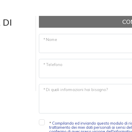
 DI
CO
* Nome
* Telefono
* Di quali informazioni hai bisogno?
*
Compilando ed inviando questo modulo di rich
trattamento dei miei dati personali ai sensi de
confermo di aver preso visione dell'informativ