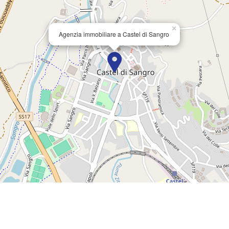
×
Agenzia immobiliare a Castel di Sangro