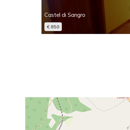
Castel di Sangro
Commerciali
€ 850
Industriali
Terreni
Prezzo
Totale