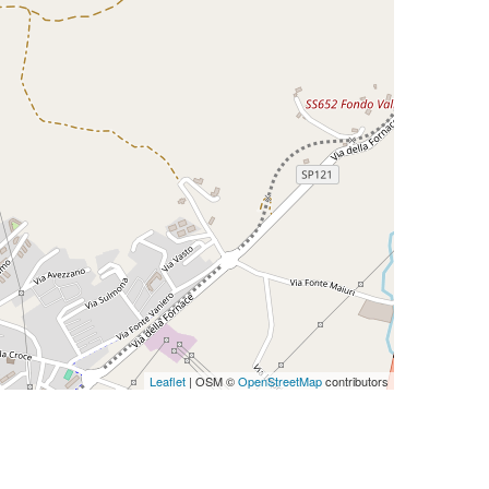
Leaflet
| OSM ©
OpenStreetMap
contributors