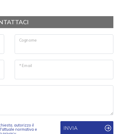
NTATTACI
Cognome
* Email
iesta, autorizzo il
INVIA
ll'attuale normativa e
a privacy.