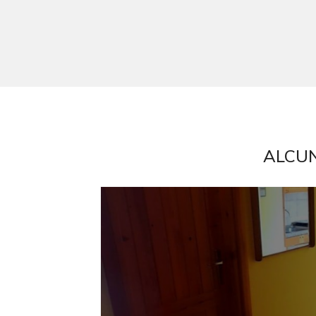
cercare
Provincia
Comune
ALCUN
Tipologia
-
multiscelta
Qualsiasi
Residenziali